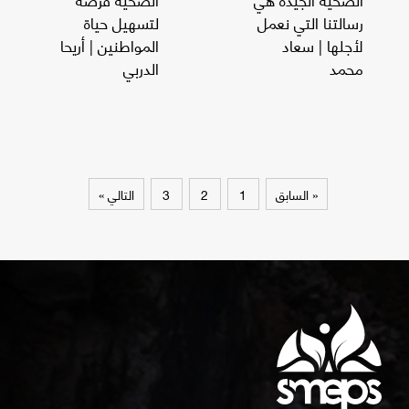
رسالتنا التي نعمل
لتسهيل حياة
لأجلها | سعاد
المواطنين | أريحا
محمد
الدربي
« السابق
1
2
3
التالي »