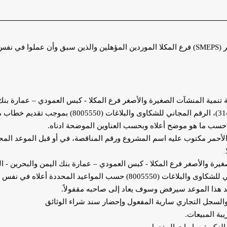
 (
SMEPS
) فرع المكلا الموردين المؤهلين والذين سبق وأن عملوا في نف
ة تنمية المنشآت الصغيرة والأصغر فرع المكلا - كبس العمودي – عمارة بن
الجمهورية اليمنية -هاتف (314691) فاكس: (314692)، ال
حسب ما هو موضح أعلاه وبحسب العناوين الموضحة ادناه.
مر مكتوب عليه اسم المشروع ورقم المناقصة، في أو قبل الموعد المحدد 
..
غيرة والأصغر فرع المكلا - كبس العمودي – عمارة بنك اليمن والبحرين - 
-هاتف (314691) فاكس: (314692)، الرقم المجاني للشكاوى والبلاغات (8005550)
عد هذا الموعد سيرفض وسوف يعاد إلى صاحبه مقفولاً.
والسجل التجاري سارية المفعول
وإحضار سند شراء الوثائق
ة المبيعات.