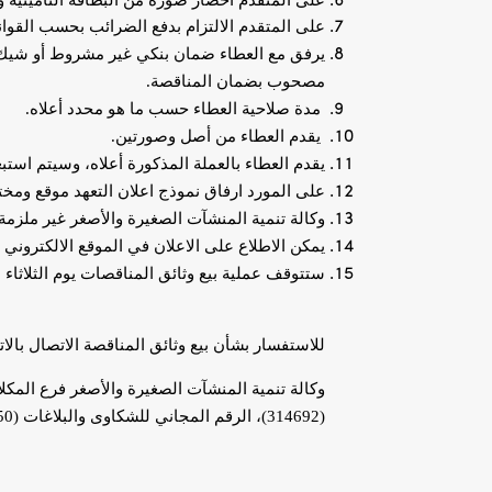
على المتقدم احضار صورة من البطاقة التأمينية و
على المتقدم الالتزام بدفع الضرائب بحسب القواني
يرفق مع العطاء ضمان بنكي غير مشروط أو شيك مق
مصحوب بضمان المناقصة.
مدة صلاحية العطاء حسب ما هو محدد أعلاه.
يقدم العطاء من أصل وصورتين.
يقدم العطاء بالعملة المذكورة أعلاه، وسيتم استبع
على المورد ارفاق نموذج اعلان التعهد موقع ومخ
وكالة تنمية المنشآت الصغيرة والأصغر غير ملزمة
يمكن الاطلاع على الاعلان في الموقع الالكتروني 
ستتوقف عملية بيع وثائق المناقصات يوم الثلاثاء الموافق تا
للاستفسار بشأن بيع وثائق المناقصة الاتصال بالات
وكالة تنمية المنشآت الصغيرة والأصغر
فرع المكل
(314692)، الرقم المجاني للشكاوى والبلاغات (8005550)