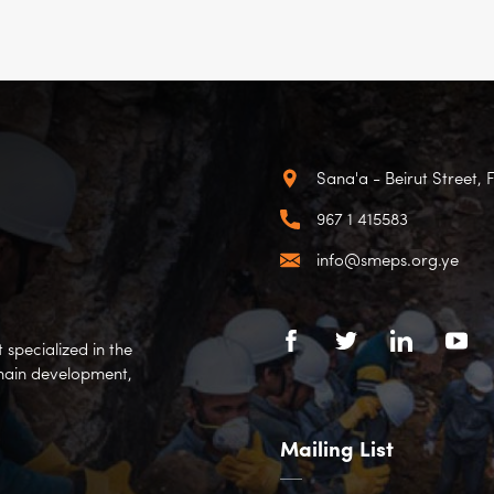
Sana'a - Beirut Street, 
967 1 415583
info@smeps.org.ye
specialized in the
hain development,
Mailing List