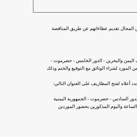
س المجال تقديم عطاءاتهم عن طريق المناقصة
ك اليمن والبحرين - الدور الخامس - حضرموت -
رقم المجاني للشكاوى والبلاغات (8005550) بموجب تقديم خطاب من المورد لشراء الوثائق مع التوقيع والختم وذلك
أعلاه لفتح المظاريف على العنوان التالي:
الدور السادس - حضرموت -
الجمهورية اليمنية
 حسب المواعيد المحددة أعلاه في نفس الساعة واليوم المذكورين بحضور الموردين