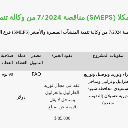
الأصغر (SMEPS) فرع المكلا
منشآت الصغيرة والأصغر (
SMEPS) فرع المكلا
مكونات المشروع
عقود الخبرة
مصدر
عملة
صلاحية
التمويل
العطاء
العطاء
FAO
ء وتوريد وتوصيل وتوزيع
90 يوم
رابيل وغرابيل ومناخل
عقد في مجال توريد
ستفيدي محافظة شبوة –
الطرابيل والغرابيل
يرية عسيلان (النقوب –
دولار
ومناخل لا يقل
سعدة)
قيمته عن بمبلغ
85,000 $