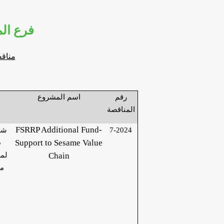
مناقصة 7/2024 من وكالة تنمية المنشآت الصغيرة و
مناقصة 7/2024 من وكالة تنمية ال
رقم
اسم المشروع
المناقصة
FSRRP Additional Fund-
7-2024
شرا
Support to
Sesame Value
ط
Chain
لم
مد